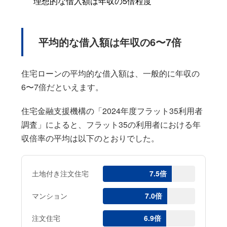
理想的な借入額は年収の5倍程度
平均的な借入額は年収の6〜7倍
住宅ローンの平均的な借入額は、一般的に年収の
6〜7倍だといえます。
住宅金融支援機構の「2024年度フラット35利用者
調査」によると、フラット35の利用者における年
収倍率の平均は以下のとおりでした。
土地付き注文住宅
7.5倍
マンション
7.0倍
注文住宅
6.9倍