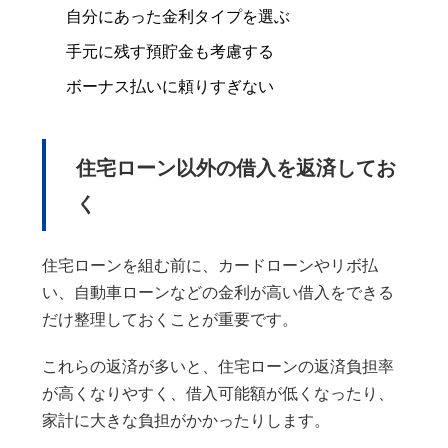
自分にあった金利タイプを選ぶ
手元に残す預貯金も考慮する
ボーナス払いに頼りすぎない
住宅ローン以外の借入を返済してお
く
住宅ローンを組む前に、カードローンやリボ払
い、自動車ローンなどの金利が高い借入をできる
だけ整理しておくことが重要です。
これらの返済が多いと、住宅ローンの返済負担率
が高くなりやすく、借入可能額が低くなったり、
家計に大きな負担がかかったりします。