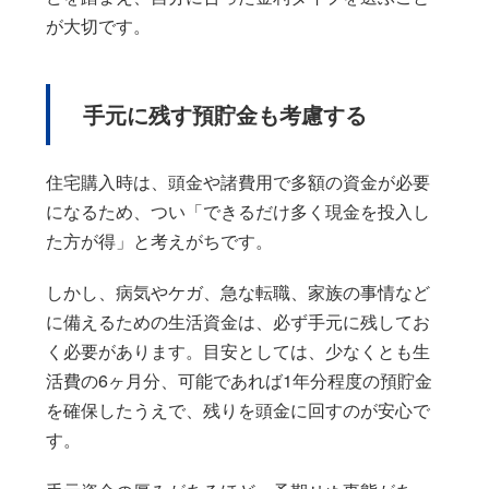
が大切です。
手元に残す預貯金も考慮する
住宅購入時は、頭金や諸費用で多額の資金が必要
になるため、つい「できるだけ多く現金を投入し
た方が得」と考えがちです。
しかし、病気やケガ、急な転職、家族の事情など
に備えるための生活資金は、必ず手元に残してお
く必要があります。目安としては、少なくとも生
活費の6ヶ月分、可能であれば1年分程度の預貯金
を確保したうえで、残りを頭金に回すのが安心で
す。