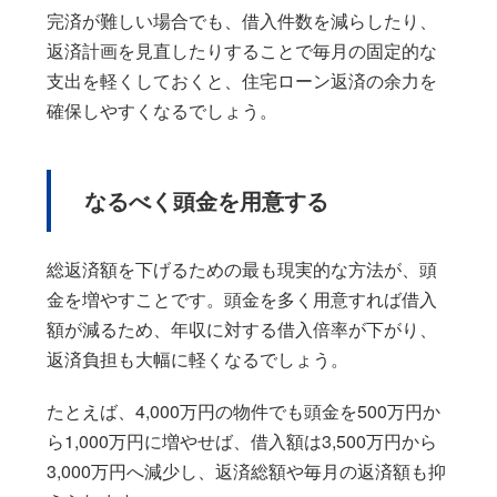
完済が難しい場合でも、借入件数を減らしたり、
返済計画を見直したりすることで毎月の固定的な
支出を軽くしておくと、住宅ローン返済の余力を
確保しやすくなるでしょう。
なるべく頭金を用意する
総返済額を下げるための最も現実的な方法が、頭
金を増やすことです。頭金を多く用意すれば借入
額が減るため、年収に対する借入倍率が下がり、
返済負担も大幅に軽くなるでしょう。
たとえば、4,000万円の物件でも頭金を500万円か
ら1,000万円に増やせば、借入額は3,500万円から
3,000万円へ減少し、返済総額や毎月の返済額も抑