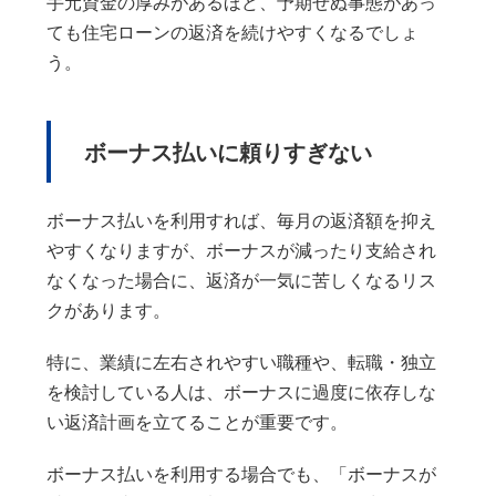
手元資金の厚みがあるほど、予期せぬ事態があっ
ても住宅ローンの返済を続けやすくなるでしょ
う。
ボーナス払いに頼りすぎない
ボーナス払いを利用すれば、毎月の返済額を抑え
やすくなりますが、ボーナスが減ったり支給され
なくなった場合に、返済が一気に苦しくなるリス
クがあります。
特に、業績に左右されやすい職種や、転職・独立
を検討している人は、ボーナスに過度に依存しな
い返済計画を立てることが重要です。
ボーナス払いを利用する場合でも、「ボーナスが