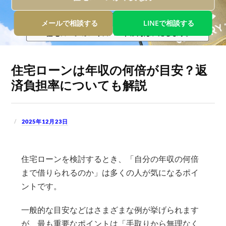
新着物件
値下げ物件
メールで相談する
LINEで相談する
企業概要
店舗案内
当社運営方針
お客様へのお約束
センチュリー21とは
個人情報保護方針
住宅ローンは年収の何倍が目安？返
お問い合わせ
サイトマップ
済負担率についても解説
TEL.
0120-200-470
2025年12月23日
住宅ローンを検討するとき、「自分の年収の何倍
まで借りられるのか」は多くの人が気になるポイ
ントです。
一般的な目安などはさまざまな例が挙げられます
が、最も重要なポイントは「手取りから無理なく