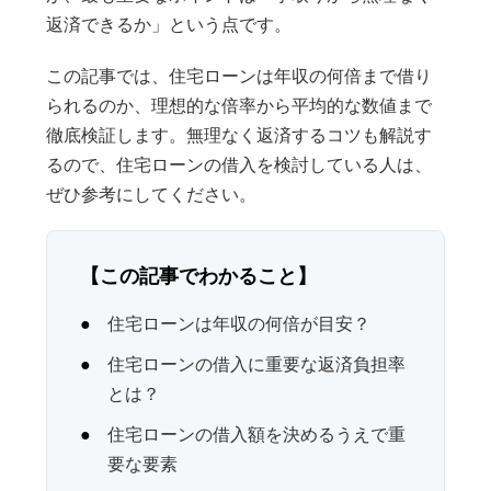
返済できるか」という点です。
この記事では、住宅ローンは年収の何倍まで借り
られるのか、理想的な倍率から平均的な数値まで
徹底検証します。無理なく返済するコツも解説す
るので、住宅ローンの借入を検討している人は、
ぜひ参考にしてください。
【この記事でわかること】
●
住宅ローンは年収の何倍が目安？
●
住宅ローンの借入に重要な返済負担率
とは？
●
住宅ローンの借入額を決めるうえで重
要な要素