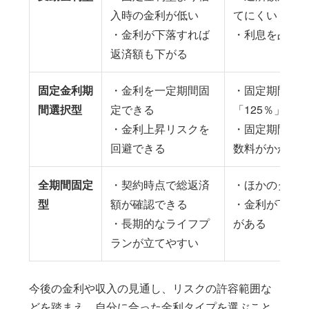
入時の金利が低い
てにくい
・金利が下落すれば
・利息を占め
返済額も下がる
固定金利期
・金利を一定期間固
・固定期間の終
間選択型
定できる
「125％」ル
・金利上昇リスクを
・固定期間の
回避できる
数料がかかる
全期間固定
・契約時点で総返済
・ほかのタイ
型
額が確認できる
・金利が下落
・長期的なライフプ
がある
ランが立てやすい
今後の金利や収入の見通し、リスクの許容範囲な
どを踏まえ、自分に合った金利タイプを選ぶこと