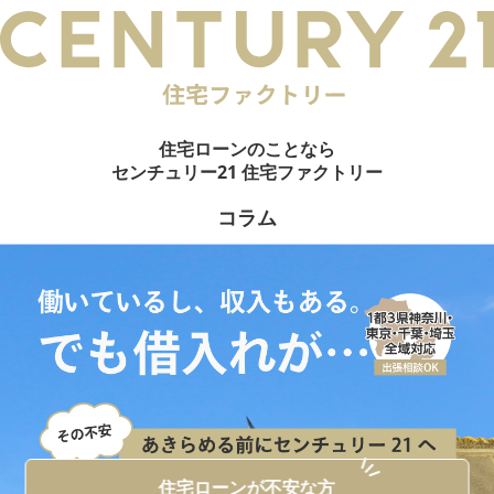
電話でご相談
メールでご相談
来店予約
LINEでお問い合わせ
お悩み例
その他借入がある場合
お客様の声
住宅ローンのことなら
統計データ
借入事例
センチュリー21 住宅ファクトリー
住宅ローンの流れ
無料相談メリット
コラム
住宅ローンに強い
住宅ローン内緒話
住宅ローンコラム
会員限定物件
0
件
会員特典
無料会員登録はこちら
ログイン
お気に入り一覧
所在地から探す
路線・駅から探す
学区から探す
MAP検索
住宅ローンが不安な方
おすすめ物件