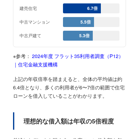
建売住宅
6.7倍
中古マンション
5.5倍
中古戸建て
5.3倍
※参考：
2024年度 フラット35利用者調査（P12）
｜住宅金融支援機構
上記の年収倍率を踏まえると、全体の平均値は約
6.4倍となり、多くの利用者が6〜7倍の範囲で住宅
ローンを借入していることがわかります。
理想的な借入額は年収の5倍程度