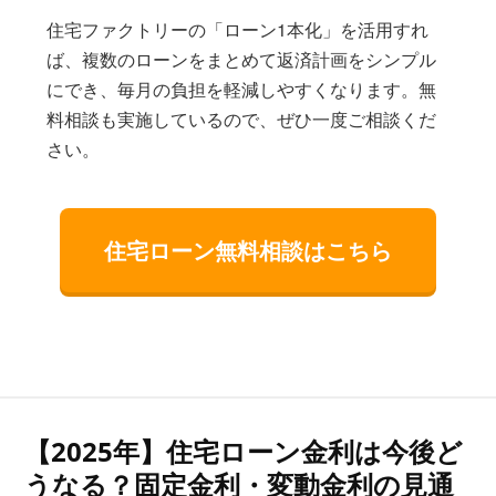
住宅ファクトリーの「ローン1本化」を活用すれ
ば、複数のローンをまとめて返済計画をシンプル
にでき、毎月の負担を軽減しやすくなります。無
料相談も実施しているので、ぜひ一度ご相談くだ
さい。
住宅ローン無料相談はこちら
【2025年】住宅ローン金利は今後ど
うなる？固定金利・変動金利の見通