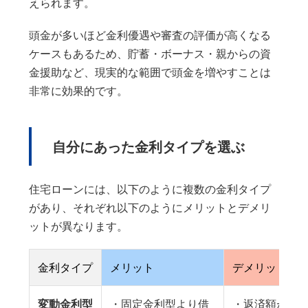
えられます。
頭金が多いほど金利優遇や審査の評価が高くなる
ケースもあるため、貯蓄・ボーナス・親からの資
金援助など、現実的な範囲で頭金を増やすことは
非常に効果的です。
自分にあった金利タイプを選ぶ
住宅ローンには、以下のように複数の金利タイプ
があり、それぞれ以下のようにメリットとデメリ
ットが異なります。
金利タイプ
メリット
デメリット
変動金利型
・固定金利型より借
・返済額が変