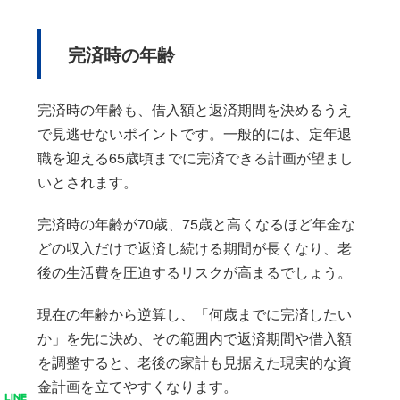
完済時の年齢
完済時の年齢も、借入額と返済期間を決めるうえ
で見逃せないポイントです。一般的には、定年退
職を迎える65歳頃までに完済できる計画が望まし
いとされます。
完済時の年齢が70歳、75歳と高くなるほど年金な
どの収入だけで返済し続ける期間が長くなり、老
後の生活費を圧迫するリスクが高まるでしょう。
現在の年齢から逆算し、「何歳までに完済したい
か」を先に決め、その範囲内で返済期間や借入額
を調整すると、老後の家計も見据えた現実的な資
金計画を立てやすくなります。