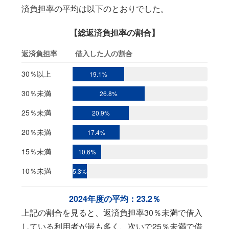
済負担率の平均は以下のとおりでした。
【総返済負担率の割合】
返済負担率
借入した人の割合
30％以上
19.1%
30％未満
26.8%
25％未満
20.9%
20％未満
17.4%
15％未満
10.6%
10％未満
5.3%
2024年度の平均：23.2％
上記の割合を見ると、返済負担率30％未満で借入
している利用者が最も多く、次いで25％未満で借