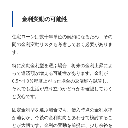
金利変動の可能性
住宅ローンは数十年単位の契約になるため、その
間の金利変動リスクも考慮しておく必要がありま
す。
特に変動金利型を選ぶ場合、将来の金利上昇によ
って返済額が増える可能性があります。金利が
0.5〜1.0％程度上がった場合の返済額を試算し、
それでも生活が成り立つかどうかを確認しておく
と安心です。
固定金利型を選ぶ場合でも、借入時点の金利水準
が適切か、今後の金利動向とあわせて検討するこ
とが大切です。金利の変動を前提に、少し余裕を