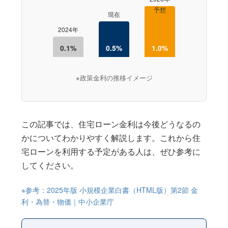
予想
現在
2024年
0.1%
0.5%
1.0%
※政策金利の推移イメージ
この記事では、住宅ローン金利は今後どうなるの
かについてわかりやすく解説します。これから住
宅ローンを利用する予定がある人は、ぜひ参考に
してください。
※参考：2025年版 小規模企業白書（HTML版）第2節 金
利・為替・物価｜中小企業庁