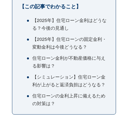
【この記事でわかること】
●
【2025年】住宅ローン金利はどうな
る？今後の見通し
●
【2025年】住宅ローンの固定金利・
変動金利は今後どうなる？
●
住宅ローン金利が不動産価格に与え
る影響は？
●
【シミュレーション】住宅ローン金
利が上がると返済負担はどうなる？
●
住宅ローンの金利上昇に備えるため
の対策は？