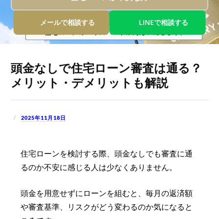
新着物件
値下げ物件
メールで相談する
LINEで相談する
企業概要
店舗案内
当社運営方針
お客様へのお約束
センチュリー21とは
個人情報保護方針
頭金なしで住宅ローン審査は通る？
お問い合わせ
サイトマップ
メリット・デメリットも解説
TEL.
0120-200-470
2025年11月18日
住宅ローンを検討する際、頭金なしでも審査に通
るのか不安に感じる人は少なくありません。
頭金を用意せずにローンを組むと、毎月の返済額
や審査基準、リスクがどう変わるのか気になると