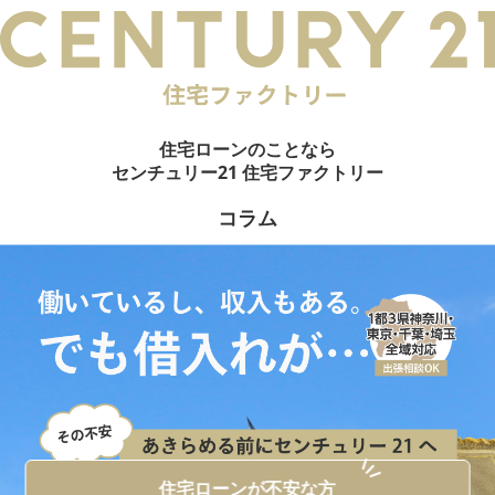
電話でご相談
メールでご相談
来店予約
LINEでお問い合わせ
お悩み例
その他借入がある場合
お客様の声
住宅ローンのことなら
統計データ
借入事例
センチュリー21 住宅ファクトリー
住宅ローンの流れ
無料相談メリット
コラム
住宅ローンに強い
住宅ローン内緒話
住宅ローンコラム
会員限定物件
0
件
会員特典
無料会員登録はこちら
ログイン
お気に入り一覧
所在地から探す
路線・駅から探す
学区から探す
MAP検索
住宅ローンが不安な方
おすすめ物件