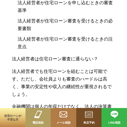
法人経営者が住宅ローンを申し込むときの審査
基準
法人経営者が住宅ローン審査を受けるときの必
要書類
法人経営者が住宅ローン審査を受けるときの注
意点
法人経営者は住宅ローン審査に通らない？
法人経営者でも住宅ローンを組むことは可能で
す。ただし、会社員よりも審査のハードルは高
く、事業の安定性や収入の継続性が重視されるで
しょう。
金融機関は個人の年収だけでなく、法人の決算書
や業績をもとに返済能力を判断します。そのた
住宅ローンが
不安な方
め、黒字経営を続けていることや、税務申告の内
電話相談
メール相談
来店予約
LINE相談