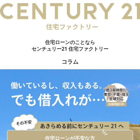
電話でご相談
メールでご相談
来店予約
LINEでお問い合わせ
お悩み例
その他借入がある場合
お客様の声
住宅ローンのことなら
統計データ
借入事例
センチュリー21 住宅ファクトリー
住宅ローンの流れ
無料相談メリット
コラム
住宅ローンに強い
住宅ローン内緒話
住宅ローンコラム
会員限定物件
0
件
会員特典
無料会員登録はこちら
ログイン
お気に入り一覧
所在地から探す
路線・駅から探す
学区から探す
MAP検索
住宅ローンが不安な方
おすすめ物件