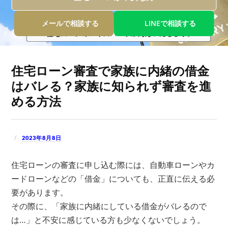
新着物件
値下げ物件
メールで相談する
LINEで相談する
企業概要
店舗案内
当社運営方針
お客様へのお約束
センチュリー21とは
個人情報保護方針
住宅ローン審査で家族に内緒の借金
お問い合わせ
サイトマップ
はバレる？家族に知られず審査を進
める方法
TEL.
0120-200-470
2023年8月8日
住宅ローンの審査に申し込む際には、自動車ローンやカ
ードローンなどの「借金」についても、正直に伝える必
要があります。
その際に、「家族に内緒にしている借金がバレるので
は…」と不安に感じている方も少なくないでしょう。