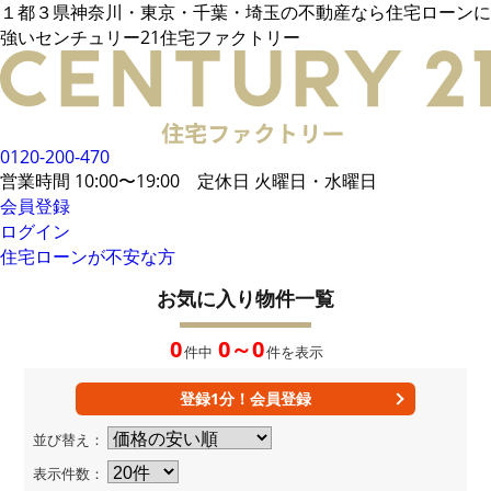
１都３県神奈川・東京・千葉・埼玉の不動産なら住宅ローンに
電話でご相談
強いセンチュリー21住宅ファクトリー
メールでご相談
来店予約
LINEでお問い合わせ
お悩み例
その他借入がある場合
お客様の声
統計データ
借入事例
住宅ローンの流れ
0120-200-470
無料相談メリット
住宅ローンに強い
営業時間 10:00〜19:00 定休日 火曜日・水曜日
住宅ローン内緒話
住宅ローンコラム
会員登録
ログイン
住宅ローンが不安な方
会員限定物件
34,106
件
会員特典
お気に入り物件一覧
無料会員登録はこちら
ログイン
お気に入り一覧
0
0～0
件中
件を表示
所在地から探す
路線・駅から探す
学区から探す
MAP検索
登録1分！会員登録
おすすめ物件
新着物件
並び替え：
値下げ物件
企業概要
表示件数：
店舗案内
当社運営方針