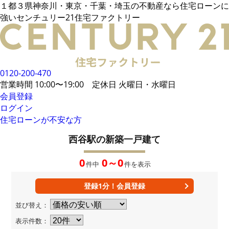
１都３県神奈川・東京・千葉・埼玉の不動産なら住宅ローンに
電話でご相談
強いセンチュリー21住宅ファクトリー
メールでご相談
来店予約
LINEでお問い合わせ
お悩み例
その他借入がある場合
お客様の声
統計データ
借入事例
住宅ローンの流れ
0120-200-470
無料相談メリット
住宅ローンに強い
営業時間 10:00〜19:00 定休日 火曜日・水曜日
住宅ローン内緒話
住宅ローンコラム
会員登録
ログイン
住宅ローンが不安な方
会員限定物件
36,169
件
会員特典
西谷駅の新築一戸建て
無料会員登録はこちら
ログイン
お気に入り一覧
0
0～0
件中
件を表示
所在地から探す
路線・駅から探す
学区から探す
MAP検索
登録1分！会員登録
おすすめ物件
新着物件
並び替え：
値下げ物件
企業概要
表示件数：
店舗案内
当社運営方針