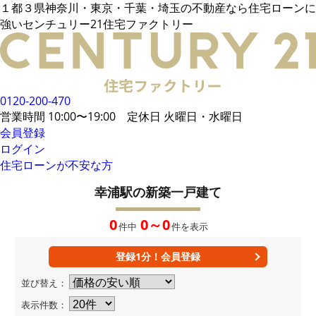
１都３県神奈川・東京・千葉・埼玉の不動産なら住宅ローンに
電話でご相談
強いセンチュリー21住宅ファクトリー
メールでご相談
来店予約
LINEでお問い合わせ
お悩み例
その他借入がある場合
お客様の声
統計データ
借入事例
住宅ローンの流れ
0120-200-470
無料相談メリット
住宅ローンに強い
営業時間 10:00〜19:00 定休日 火曜日・水曜日
住宅ローン内緒話
住宅ローンコラム
会員登録
ログイン
住宅ローンが不安な方
会員限定物件
34,106
件
会員特典
幸浦駅の新築一戸建て
無料会員登録はこちら
ログイン
お気に入り一覧
0
0～0
件中
件を表示
所在地から探す
路線・駅から探す
学区から探す
MAP検索
登録1分！会員登録
おすすめ物件
新着物件
並び替え：
値下げ物件
企業概要
表示件数：
店舗案内
当社運営方針