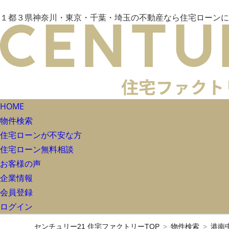
１都３県神奈川・東京・千葉・埼玉の不動産なら住宅ローンに
HOME
物件検索
住宅ローンが不安な方
住宅ローン無料相談
お客様の声
企業情報
会員登録
ログイン
センチュリー21 住宅ファクトリーTOP
物件検索
港南