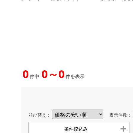
0
0～0
件中
件を表示
並び替え：
表示件数：
条件絞込み