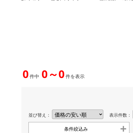
0
0～0
件中
件を表示
並び替え：
表示件数：
条件絞込み