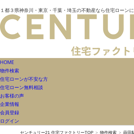
１都３県神奈川・東京・千葉・埼玉の不動産なら住宅ローンに
HOME
物件検索
住宅ローンが不安な方
住宅ローン無料相談
お客様の声
企業情報
会員登録
ログイン
センチュリー21 住宅ファクトリーTOP
物件検索
蒔田