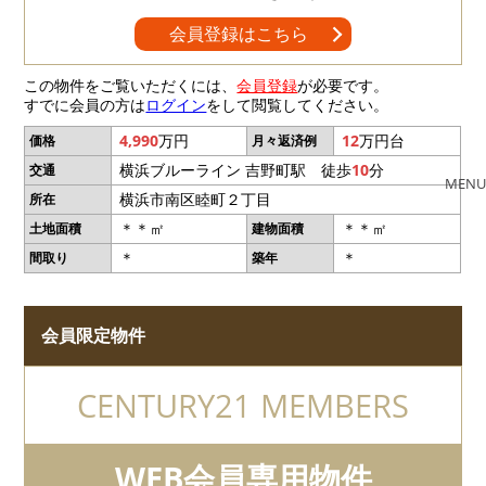
会員登録はこちら
この物件をご覧いただくには、
会員登録
が必要です。
すでに会員の方は
ログイン
をして閲覧してください。
4,990
万円
12
万円台
価格
月々返済例
横浜ブルーライン 吉野町駅 徒歩
10
分
交通
MENU
横浜市南区睦町２丁目
所在
＊＊㎡
＊＊㎡
土地面積
建物面積
＊
＊
間取り
築年
会員限定物件
CENTURY21 MEMBERS
WEB会員専用物件