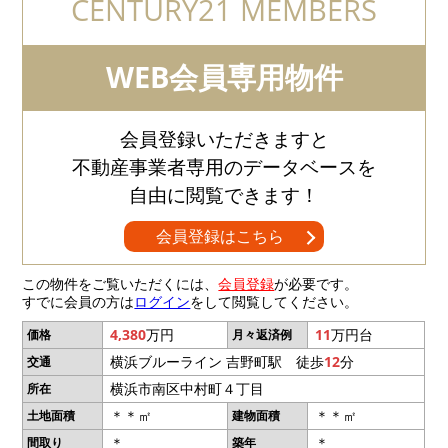
CENTURY21 MEMBERS
WEB会員専用物件
会員登録いただきますと
不動産事業者専用のデータベースを
自由に閲覧できます！
会員登録はこちら
この物件をご覧いただくには、
会員登録
が必要です。
すでに会員の方は
ログイン
をして閲覧してください。
4,380
万円
11
万円台
価格
月々返済例
横浜ブルーライン 吉野町駅 徒歩
12
分
交通
横浜市南区中村町４丁目
所在
＊＊㎡
＊＊㎡
土地面積
建物面積
＊
＊
間取り
築年