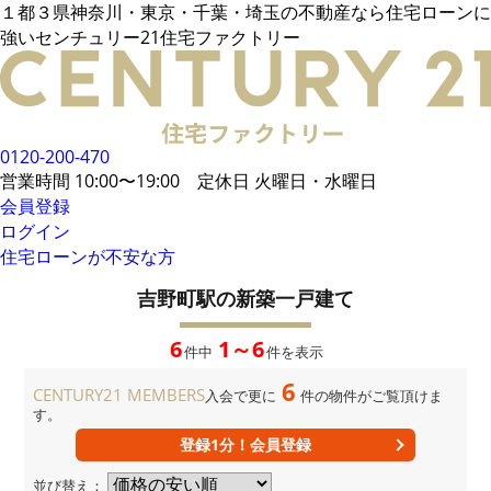
１都３県神奈川・東京・千葉・埼玉の不動産なら住宅ローンに
電話でご相談
強いセンチュリー21住宅ファクトリー
メールでご相談
来店予約
LINEでお問い合わせ
お悩み例
その他借入がある場合
お客様の声
統計データ
借入事例
住宅ローンの流れ
0120-200-470
無料相談メリット
住宅ローンに強い
営業時間 10:00〜19:00 定休日 火曜日・水曜日
住宅ローン内緒話
住宅ローンコラム
会員登録
ログイン
住宅ローンが不安な方
会員限定物件
34,106
件
会員特典
吉野町駅の新築一戸建て
無料会員登録はこちら
ログイン
お気に入り一覧
6
1～6
件中
件を表示
所在地から探す
路線・駅から探す
学区から探す
6
MAP検索
CENTURY21 MEMBERS
入会で更に
件の物件がご覧頂けま
す。
おすすめ物件
新着物件
値下げ物件
登録1分！会員登録
企業概要
店舗案内
並び替え：
当社運営方針