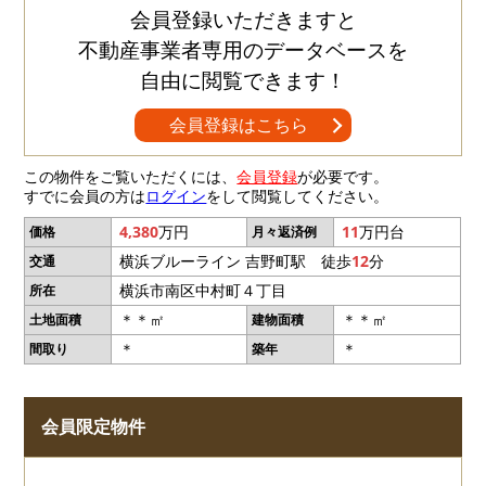
会員登録いただきますと
不動産事業者専用のデータベースを
自由に閲覧できます！
会員登録はこちら
この物件をご覧いただくには、
会員登録
が必要です。
すでに会員の方は
ログイン
をして閲覧してください。
4,380
万円
11
万円台
価格
月々返済例
横浜ブルーライン 吉野町駅 徒歩
12
分
交通
横浜市南区中村町４丁目
所在
＊＊㎡
＊＊㎡
土地面積
建物面積
＊
＊
間取り
築年
会員限定物件