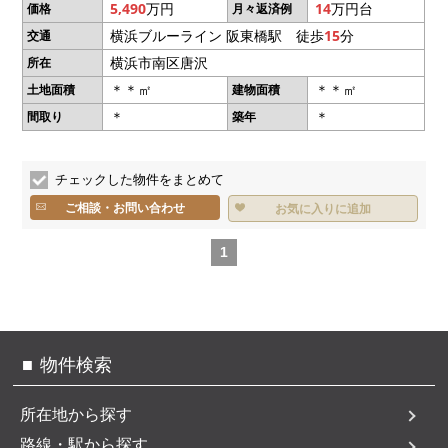
5,490
万円
14
万円台
価格
月々返済例
横浜ブルーライン 阪東橋駅 徒歩
15
分
交通
横浜市南区唐沢
所在
＊＊㎡
＊＊㎡
土地面積
建物面積
＊
＊
間取り
築年
チェックした物件をまとめて
ご相談・お問い合わせ
お気に入りに追加
1
物件検索
所在地から探す
路線・駅から探す