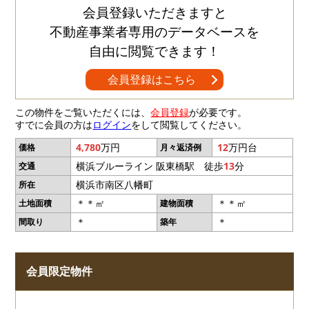
会員登録いただきますと
不動産事業者専用のデータベースを
自由に閲覧できます！
会員登録はこちら
この物件をご覧いただくには、
会員登録
が必要です。
すでに会員の方は
ログイン
をして閲覧してください。
4,780
万円
12
万円台
価格
月々返済例
横浜ブルーライン 阪東橋駅 徒歩
13
分
交通
横浜市南区八幡町
所在
＊＊㎡
＊＊㎡
土地面積
建物面積
＊
＊
間取り
築年
会員限定物件