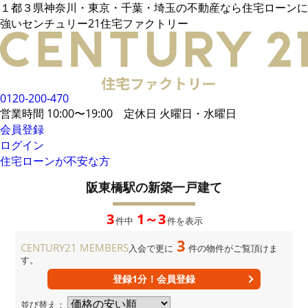
１都３県神奈川・東京・千葉・埼玉の不動産なら住宅ローンに
電話でご相談
強いセンチュリー21住宅ファクトリー
メールでご相談
来店予約
LINEでお問い合わせ
お悩み例
その他借入がある場合
お客様の声
統計データ
借入事例
住宅ローンの流れ
0120-200-470
無料相談メリット
住宅ローンに強い
営業時間 10:00〜19:00 定休日 火曜日・水曜日
住宅ローン内緒話
住宅ローンコラム
会員登録
ログイン
住宅ローンが不安な方
会員限定物件
34,106
件
会員特典
阪東橋駅の新築一戸建て
無料会員登録はこちら
ログイン
お気に入り一覧
3
1～3
件中
件を表示
所在地から探す
路線・駅から探す
学区から探す
3
MAP検索
CENTURY21 MEMBERS
入会で更に
件の物件がご覧頂けま
す。
おすすめ物件
新着物件
値下げ物件
登録1分！会員登録
企業概要
店舗案内
並び替え：
当社運営方針