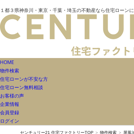
１都３県神奈川・東京・千葉・埼玉の不動産なら住宅ローンに
HOME
物件検索
住宅ローンが不安な方
住宅ローン無料相談
お客様の声
企業情報
会員登録
ログイン
センチュリー21 住宅ファクトリーTOP
物件検索
屏風