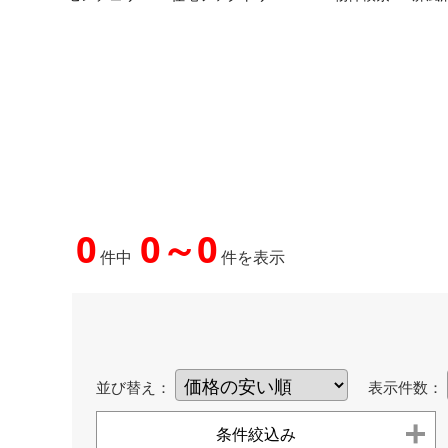
0
0～0
件中
件を表示
並び替え：
表示件数：
条件絞込み