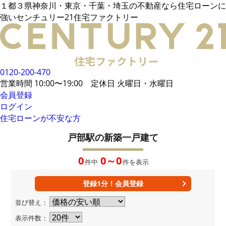
１都３県神奈川・東京・千葉・埼玉の不動産なら住宅ローンに
電話でご相談
強いセンチュリー21住宅ファクトリー
メールでご相談
来店予約
LINEでお問い合わせ
お悩み例
その他借入がある場合
お客様の声
統計データ
借入事例
住宅ローンの流れ
0120-200-470
無料相談メリット
住宅ローンに強い
営業時間 10:00〜19:00 定休日 火曜日・水曜日
住宅ローン内緒話
住宅ローンコラム
会員登録
ログイン
住宅ローンが不安な方
会員限定物件
34,106
件
会員特典
戸部駅の新築一戸建て
無料会員登録はこちら
ログイン
お気に入り一覧
0
0～0
件中
件を表示
所在地から探す
路線・駅から探す
学区から探す
MAP検索
登録1分！会員登録
おすすめ物件
新着物件
並び替え：
値下げ物件
企業概要
表示件数：
店舗案内
当社運営方針