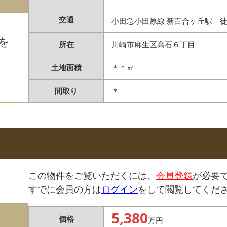
交通
小田急小田原線 新百合ヶ丘駅 
を
所在
川崎市麻生区高石６丁目
土地面積
＊＊㎡
間取り
＊
この物件をご覧いただくには、
会員登録
が必要
すでに会員の方は
ログイン
をして閲覧してくだ
5,380
価格
万円