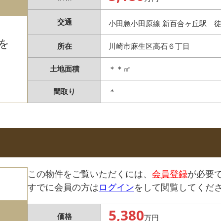
交通
小田急小田原線 新百合ヶ丘駅 
を
所在
川崎市麻生区高石６丁目
土地面積
＊＊㎡
間取り
＊
この物件をご覧いただくには、
会員登録
が必要
すでに会員の方は
ログイン
をして閲覧してくだ
5,380
価格
万円