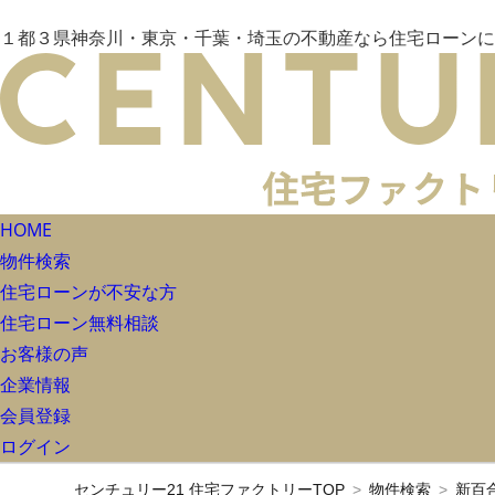
１都３県神奈川・東京・千葉・埼玉の不動産なら住宅ローンに
HOME
物件検索
住宅ローンが不安な方
住宅ローン無料相談
お客様の声
企業情報
会員登録
ログイン
センチュリー21 住宅ファクトリーTOP
物件検索
新百