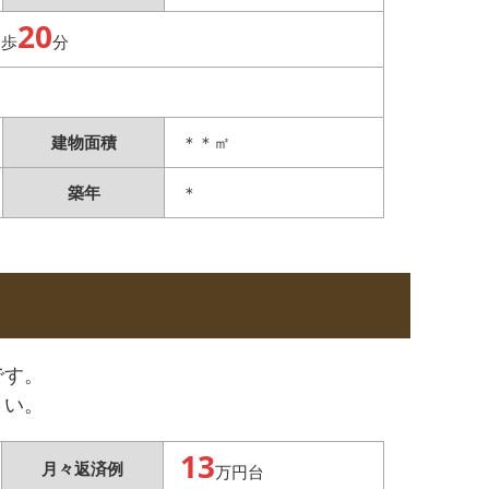
20
徒歩
分
建物面積
＊＊㎡
築年
＊
です。
さい。
13
月々返済例
万円台