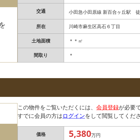
交通
小田急小田原線 新百合ヶ丘駅 
を
所在
川崎市麻生区高石６丁目
土地面積
＊＊㎡
間取り
＊
この物件をご覧いただくには、
会員登録
が必要
すでに会員の方は
ログイン
をして閲覧してくだ
5,380
価格
万円