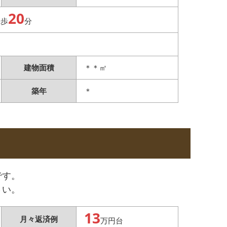
20
徒歩
分
建物面積
＊＊㎡
築年
＊
です。
さい。
13
月々返済例
万円台