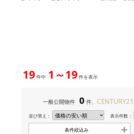
19
1～19
件中
件を表示
0
CENTURY21
一般公開物件
件、
並び替え：
表示件数：
条件絞込み