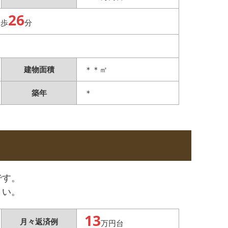
26
徒歩
分
建物面積
＊＊㎡
築年
＊
です。
さい。
13
月々返済例
万円台