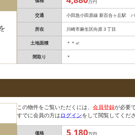
価格
万円
交通
小田急小田原線 新百合ヶ丘駅 バ
を
所在
川崎市麻生区向原３丁目
土地面積
＊＊㎡
間取り
＊
この物件をご覧いただくには、
会員登録
が必要
すでに会員の方は
ログイン
をして閲覧してくだ
5,180
価格
万円