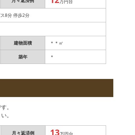
月々返済例
万円台
ス8分 停歩2分
建物面積
＊＊㎡
築年
＊
です。
さい。
13
月々返済例
万円台