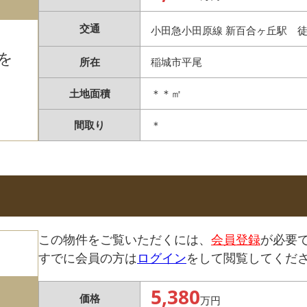
交通
小田急小田原線 新百合ヶ丘駅 
を
所在
稲城市平尾
土地面積
＊＊㎡
間取り
＊
この物件をご覧いただくには、
会員登録
が必要
すでに会員の方は
ログイン
をして閲覧してくだ
5,380
価格
万円