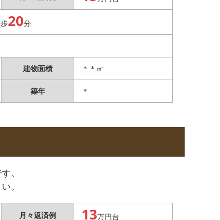
20
徒歩
分
建物面積
＊＊㎡
築年
＊
です。
さい。
13
月々返済例
万円台