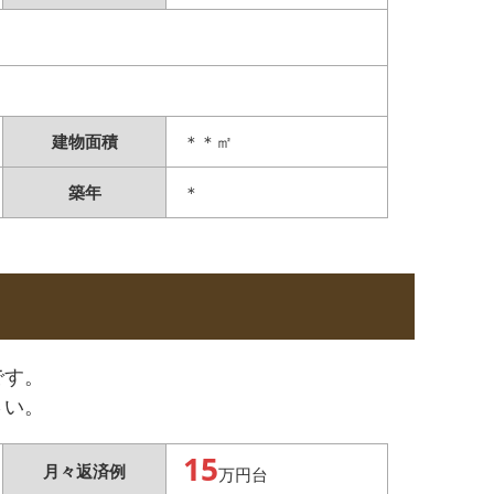
建物面積
＊＊㎡
築年
＊
です。
さい。
15
月々返済例
万円台