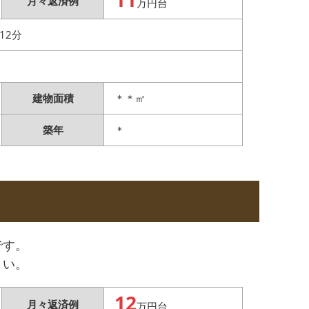
月々返済例
万円台
12分
建物面積
＊＊㎡
築年
＊
です。
さい。
12
月々返済例
万円台