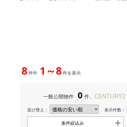
8
1～8
件中
件を表示
0
CENTURY2
一般公開物件
件、
並び替え：
表示件数：
条件絞込み