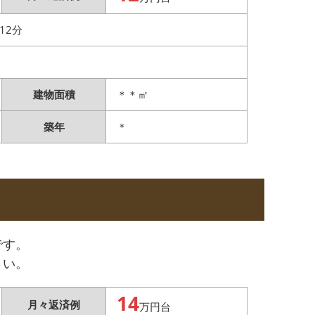
12分
建物面積
＊＊㎡
築年
＊
です。
さい。
14
月々返済例
万円台