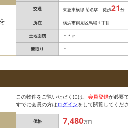
21
交通
東急東横線 菊名駅 徒歩
分
を
所在
横浜市鶴見区馬場１丁目
土地面積
＊＊㎡
間取り
＊
この物件をご覧いただくには、
会員登録
が必要
すでに会員の方は
ログイン
をして閲覧してくだ
7,480
価格
万円