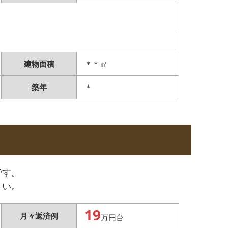
建物面積
＊＊㎡
築年
＊
です。
さい。
19
月々返済例
万円台