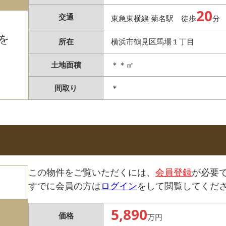
20
交通
東急東横線 菊名駅 徒歩
分
を
所在
横浜市鶴見区馬場１丁目
土地面積
＊＊㎡
間取り
＊
この物件をご覧いただくには、
会員登録
が必要
すでに会員の方は
ログイン
をして閲覧してくだ
5,890
価格
万円