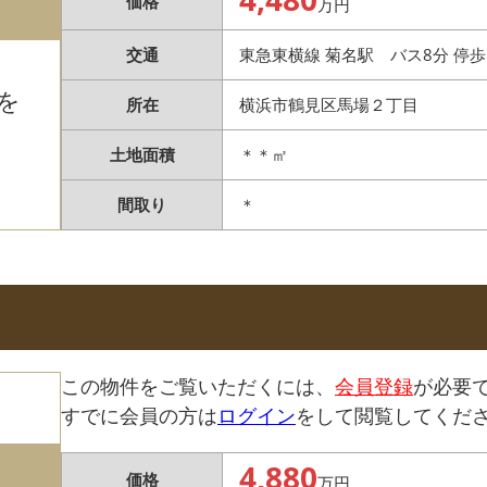
価格
万円
交通
東急東横線 菊名駅 バス8分 停歩
を
所在
横浜市鶴見区馬場２丁目
土地面積
＊＊㎡
間取り
＊
この物件をご覧いただくには、
会員登録
が必要
すでに会員の方は
ログイン
をして閲覧してくだ
4,880
価格
万円