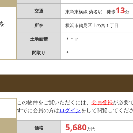
13
交通
東急東横線 菊名駅 徒歩
分
を
所在
横浜市鶴見区上の宮１丁目
土地面積
＊＊㎡
間取り
＊
この物件をご覧いただくには、
会員登録
が必要
すでに会員の方は
ログイン
をして閲覧してくだ
5,680
価格
万円