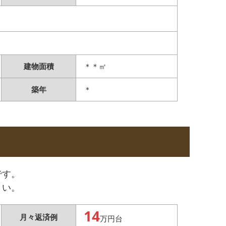
建物面積
＊＊㎡
築年
＊
です。
さい。
14
月々返済例
万円台