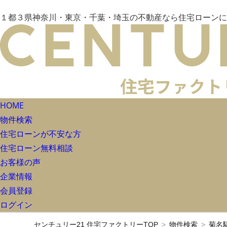
１都３県神奈川・東京・千葉・埼玉の不動産なら住宅ローンに
HOME
物件検索
住宅ローンが不安な方
住宅ローン無料相談
お客様の声
企業情報
会員登録
ログイン
センチュリー21 住宅ファクトリーTOP
物件検索
菊名