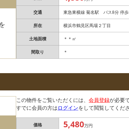
交通
東急東横線 菊名駅 バス8分 停歩
を
所在
横浜市鶴見区馬場２丁目
土地面積
＊＊㎡
間取り
＊
この物件をご覧いただくには、
会員登録
が必要
すでに会員の方は
ログイン
をして閲覧してくだ
5,480
価格
万円