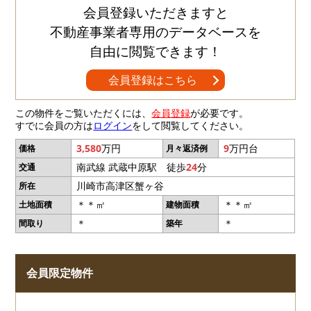
会員登録いただきますと
不動産事業者専用のデータベースを
自由に閲覧できます！
会員登録はこちら
この物件をご覧いただくには、
会員登録
が必要です。
すでに会員の方は
ログイン
をして閲覧してください。
3,580
万円
9
万円台
価格
月々返済例
南武線 武蔵中原駅 徒歩
24
分
交通
川崎市高津区蟹ヶ谷
所在
＊＊㎡
＊＊㎡
土地面積
建物面積
＊
＊
間取り
築年
会員限定物件