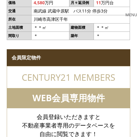
4,580
万円
11
万円台
価格
月々返済例
南武線 武蔵中原駅 バス11分 停歩3分
交通
MENU
川崎市高津区千年
所在
＊＊㎡
＊＊㎡
土地面積
建物面積
＊
＊
間取り
築年
会員限定物件
CENTURY21 MEMBERS
WEB会員専用物件
会員登録いただきますと
不動産事業者専用のデータベースを
自由に閲覧できます！