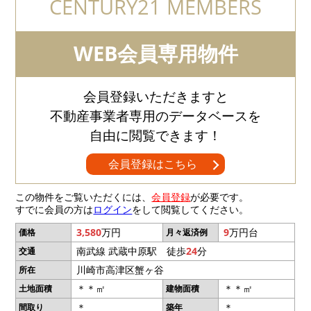
CENTURY21 MEMBERS
WEB会員専用物件
会員登録いただきますと
不動産事業者専用のデータベースを
自由に閲覧できます！
会員登録はこちら
この物件をご覧いただくには、
会員登録
が必要です。
すでに会員の方は
ログイン
をして閲覧してください。
3,580
万円
9
万円台
価格
月々返済例
南武線 武蔵中原駅 徒歩
24
分
交通
川崎市高津区蟹ヶ谷
所在
＊＊㎡
＊＊㎡
土地面積
建物面積
＊
＊
間取り
築年