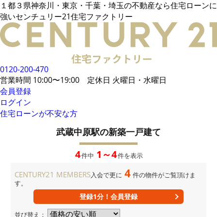
１都３県神奈川・東京・千葉・埼玉の不動産なら住宅ローンに
電話でご相談
強いセンチュリー21住宅ファクトリー
メールでご相談
来店予約
LINEでお問い合わせ
お悩み例
その他借入がある場合
お客様の声
統計データ
借入事例
住宅ローンの流れ
0120-200-470
無料相談メリット
住宅ローンに強い
営業時間 10:00〜19:00 定休日 火曜日・水曜日
住宅ローン内緒話
住宅ローンコラム
会員登録
ログイン
住宅ローンが不安な方
会員限定物件
34,106
件
会員特典
武蔵中原駅の新築一戸建て
無料会員登録はこちら
ログイン
お気に入り一覧
4
1～4
件中
件を表示
所在地から探す
路線・駅から探す
学区から探す
4
MAP検索
CENTURY21 MEMBERS
入会で更に
件の物件がご覧頂けま
す。
おすすめ物件
新着物件
値下げ物件
登録1分！会員登録
企業概要
店舗案内
並び替え：
当社運営方針