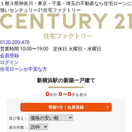
１都３県神奈川・東京・千葉・埼玉の不動産なら住宅ローンに
電話でご相談
強いセンチュリー21住宅ファクトリー
メールでご相談
来店予約
LINEでお問い合わせ
お悩み例
その他借入がある場合
お客様の声
統計データ
借入事例
住宅ローンの流れ
0120-200-470
無料相談メリット
住宅ローンに強い
営業時間 10:00〜19:00 定休日 火曜日・水曜日
住宅ローン内緒話
住宅ローンコラム
会員登録
ログイン
住宅ローンが不安な方
会員限定物件
34,106
件
会員特典
新横浜駅の新築一戸建て
無料会員登録はこちら
ログイン
お気に入り一覧
0
0～0
件中
件を表示
所在地から探す
路線・駅から探す
学区から探す
MAP検索
登録1分！会員登録
おすすめ物件
新着物件
並び替え：
値下げ物件
企業概要
表示件数：
店舗案内
当社運営方針