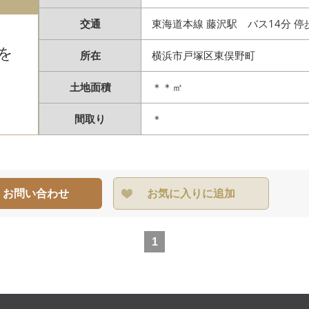
交通
東海道本線 藤沢駅 バス14分 停
を
所在
横浜市戸塚区東俣野町
土地面積
＊＊㎡
間取り
＊
・お問い合わせ
お気に入りに追加
1