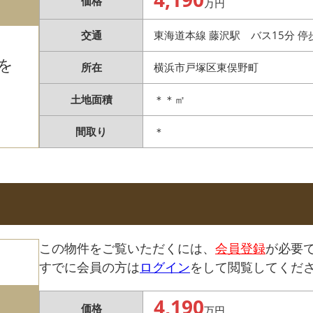
価格
万円
交通
東海道本線 藤沢駅 バス15分 停
を
所在
横浜市戸塚区東俣野町
土地面積
＊＊㎡
間取り
＊
この物件をご覧いただくには、
会員登録
が必要
すでに会員の方は
ログイン
をして閲覧してくだ
4,190
価格
万円