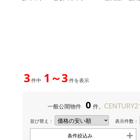
3
1～3
件中
件を表示
0
CENTURY2
一般公開物件
件、
並び替え：
表示件数：
条件絞込み