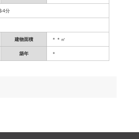
歩4分
建物面積
＊＊㎡
築年
＊