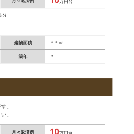
月々返済例
万円台
歩分
建物面積
＊＊㎡
築年
＊
です。
さい。
10
月々返済例
万円台