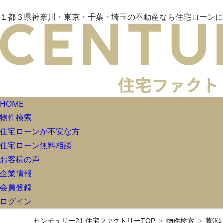
１都３県神奈川・東京・千葉・埼玉の不動産なら住宅ローンに
HOME
物件検索
住宅ローンが不安な方
住宅ローン無料相談
お客様の声
企業情報
会員登録
ログイン
センチュリー21 住宅ファクトリーTOP
物件検索
藤沢