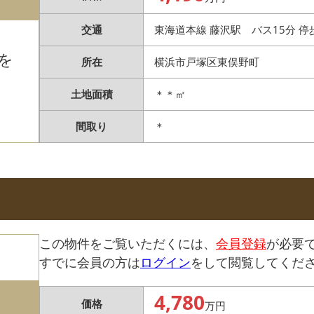
交通
東海道本線 藤沢駅 バス15分 停
を
所在
横浜市戸塚区東俣野町
土地面積
＊＊㎡
間取り
＊
この物件をご覧いただくには、
会員登録
が必要
すでに会員の方は
ログイン
をして閲覧してくだ
4,780
価格
万円