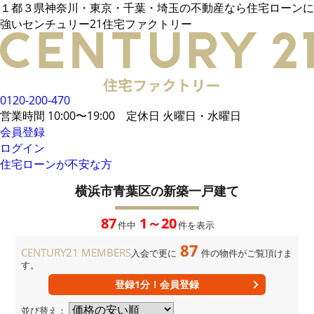
１都３県神奈川・東京・千葉・埼玉の不動産なら住宅ローンに
電話でご相談
強いセンチュリー21住宅ファクトリー
メールでご相談
来店予約
LINEでお問い合わせ
お悩み例
その他借入がある場合
お客様の声
統計データ
借入事例
住宅ローンの流れ
0120-200-470
無料相談メリット
住宅ローンに強い
営業時間 10:00〜19:00 定休日 火曜日・水曜日
住宅ローン内緒話
住宅ローンコラム
会員登録
ログイン
住宅ローンが不安な方
会員限定物件
34,106
件
会員特典
横浜市青葉区の新築一戸建て
無料会員登録はこちら
ログイン
お気に入り一覧
87
1～20
件中
件を表示
所在地から探す
路線・駅から探す
学区から探す
87
MAP検索
CENTURY21 MEMBERS
入会で更に
件の物件がご覧頂けま
す。
おすすめ物件
新着物件
値下げ物件
登録1分！会員登録
企業概要
店舗案内
並び替え：
当社運営方針