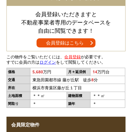
会員登録いただきますと
不動産事業者専用のデータベースを
自由に閲覧できます！
会員登録はこちら
この物件をご覧いただくには、
会員登録
が必要です。
すでに会員の方は
ログイン
をして閲覧してください。
5,680
万円
14
万円台
価格
月々返済例
東急田園都市線 藤が丘駅 徒歩
8
分
交通
横浜市青葉区藤が丘１丁目
所在
＊＊㎡
＊＊㎡
土地面積
建物面積
＊
＊
間取り
築年
会員限定物件