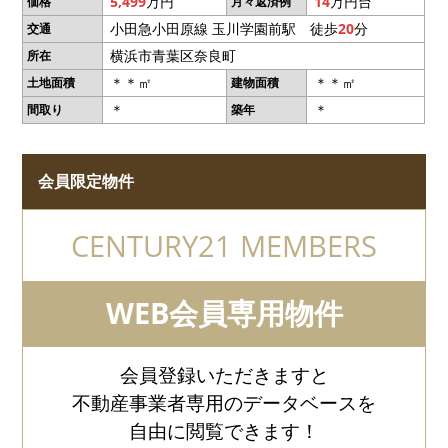
5,499
万円
14
万円台
価格
月々返済例
小田急小田原線 玉川学園前駅 徒歩
20
分
交通
横浜市青葉区奈良町
所在
＊＊㎡
＊＊㎡
土地面積
建物面積
＊
＊
間取り
築年
会員限定物件
CENTURY21 MEMBERS
WEB会員専用物件
会員登録いただきますと
不動産事業者専用のデータベースを
自由に閲覧できます！