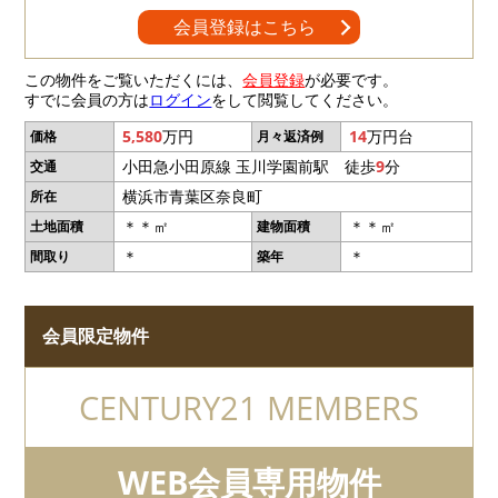
会員登録はこちら
この物件をご覧いただくには、
会員登録
が必要です。
すでに会員の方は
ログイン
をして閲覧してください。
5,580
万円
14
万円台
価格
月々返済例
小田急小田原線 玉川学園前駅 徒歩
9
分
交通
横浜市青葉区奈良町
所在
＊＊㎡
＊＊㎡
土地面積
建物面積
＊
＊
間取り
築年
会員限定物件
CENTURY21 MEMBERS
WEB会員専用物件