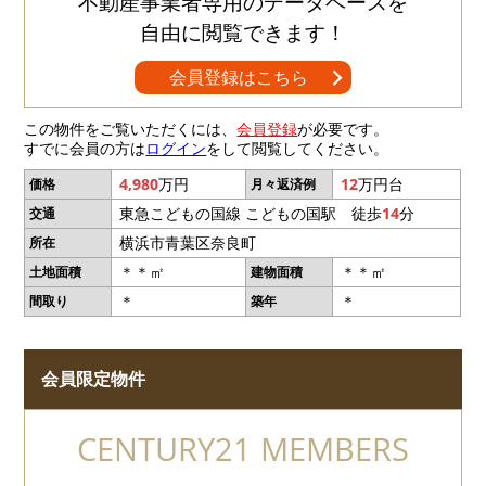
不動産事業者専用のデータベースを
自由に閲覧できます！
会員登録はこちら
この物件をご覧いただくには、
会員登録
が必要です。
すでに会員の方は
ログイン
をして閲覧してください。
4,980
万円
12
万円台
価格
月々返済例
東急こどもの国線 こどもの国駅 徒歩
14
分
交通
横浜市青葉区奈良町
所在
＊＊㎡
＊＊㎡
土地面積
建物面積
＊
＊
間取り
築年
会員限定物件
CENTURY21 MEMBERS