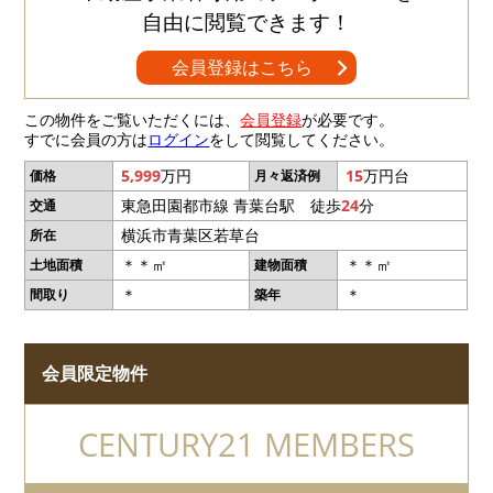
自由に閲覧できます！
会員登録はこちら
この物件をご覧いただくには、
会員登録
が必要です。
すでに会員の方は
ログイン
をして閲覧してください。
5,999
万円
15
万円台
価格
月々返済例
東急田園都市線 青葉台駅 徒歩
24
分
交通
横浜市青葉区若草台
所在
＊＊㎡
＊＊㎡
土地面積
建物面積
＊
＊
間取り
築年
会員限定物件
CENTURY21 MEMBERS