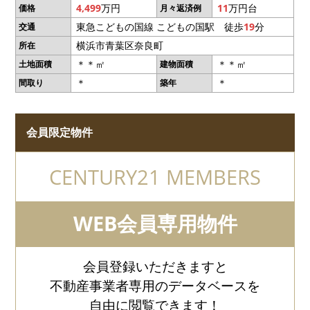
4,499
万円
11
万円台
価格
月々返済例
東急こどもの国線 こどもの国駅 徒歩
19
分
交通
横浜市青葉区奈良町
所在
＊＊㎡
＊＊㎡
土地面積
建物面積
＊
＊
間取り
築年
会員限定物件
CENTURY21 MEMBERS
WEB会員専用物件
会員登録いただきますと
不動産事業者専用のデータベースを
自由に閲覧できます！