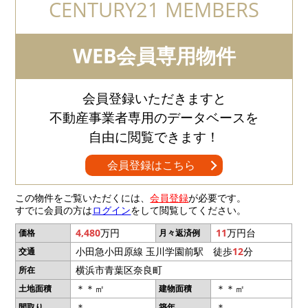
CENTURY21 MEMBERS
WEB会員専用物件
会員登録いただきますと
不動産事業者専用のデータベースを
自由に閲覧できます！
会員登録はこちら
この物件をご覧いただくには、
会員登録
が必要です。
すでに会員の方は
ログイン
をして閲覧してください。
4,480
万円
11
万円台
価格
月々返済例
小田急小田原線 玉川学園前駅 徒歩
12
分
交通
横浜市青葉区奈良町
所在
＊＊㎡
＊＊㎡
土地面積
建物面積
＊
＊
間取り
築年