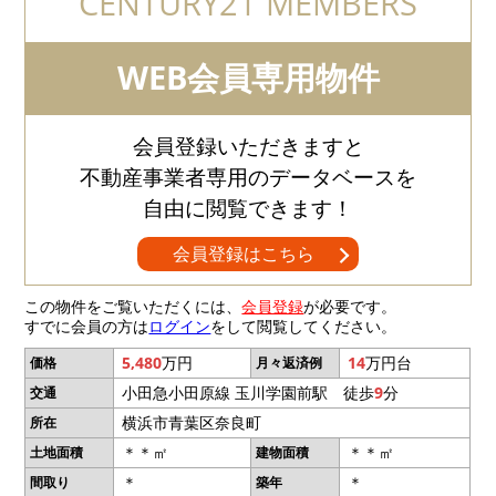
CENTURY21 MEMBERS
WEB会員専用物件
会員登録いただきますと
不動産事業者専用のデータベースを
自由に閲覧できます！
会員登録はこちら
この物件をご覧いただくには、
会員登録
が必要です。
すでに会員の方は
ログイン
をして閲覧してください。
5,480
万円
14
万円台
価格
月々返済例
小田急小田原線 玉川学園前駅 徒歩
9
分
交通
横浜市青葉区奈良町
所在
＊＊㎡
＊＊㎡
土地面積
建物面積
＊
＊
間取り
築年