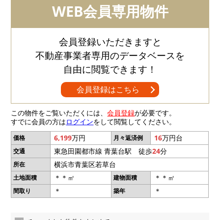
WEB会員専用物件
会員登録いただきますと
不動産事業者専用のデータベースを
自由に閲覧できます！
会員登録はこちら
この物件をご覧いただくには、
会員登録
が必要です。
すでに会員の方は
ログイン
をして閲覧してください。
6,199
万円
16
万円台
価格
月々返済例
東急田園都市線 青葉台駅 徒歩
24
分
交通
横浜市青葉区若草台
所在
＊＊㎡
＊＊㎡
土地面積
建物面積
＊
＊
間取り
築年