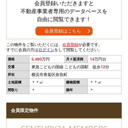
会員登録いただきますと
不動産事業者専用のデータベースを
自由に閲覧できます！
会員登録はこちら
この物件をご覧いただくには、
会員登録
が必要です。
すでに会員の方は
ログイン
をして閲覧してください。
5,480
万円
14
万円台
価格
月々返済例
東急こどもの国線 こどもの国駅 徒歩
12
分
交通
横浜市青葉区奈良町
所在
＊＊㎡
＊＊㎡
土地面積
建物面積
＊
＊
間取り
築年
会員限定物件