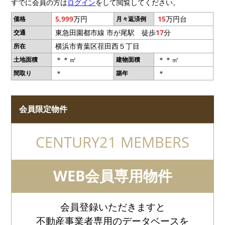
すでに会員の方は
ログイン
をして閲覧してください。
5,999
万円
15
万円台
価格
月々返済例
東急田園都市線 市が尾駅 徒歩
17
分
交通
横浜市青葉区荏田西５丁目
所在
＊＊㎡
＊＊㎡
土地面積
建物面積
＊
＊
間取り
築年
会員限定物件
CENTURY21 MEMBERS
WEB会員専用物件
会員登録いただきますと
不動産事業者専用のデータベースを