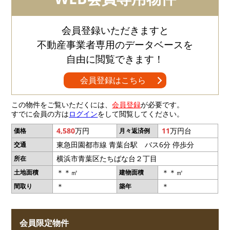
会員登録いただきますと
不動産事業者専用のデータベースを
自由に閲覧できます！
会員登録はこちら
この物件をご覧いただくには、
会員登録
が必要です。
すでに会員の方は
ログイン
をして閲覧してください。
4,580
万円
11
万円台
価格
月々返済例
東急田園都市線 青葉台駅 バス6分 停歩分
交通
横浜市青葉区たちばな台２丁目
所在
＊＊㎡
＊＊㎡
土地面積
建物面積
＊
＊
間取り
築年
会員限定物件