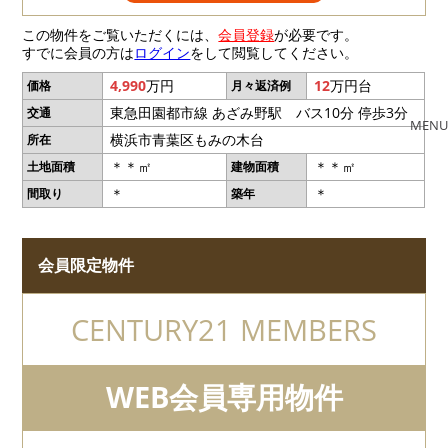
この物件をご覧いただくには、
会員登録
が必要です。
すでに会員の方は
ログイン
をして閲覧してください。
4,990
万円
12
万円台
価格
月々返済例
東急田園都市線 あざみ野駅 バス10分 停歩3分
交通
MENU
横浜市青葉区もみの木台
所在
＊＊㎡
＊＊㎡
土地面積
建物面積
＊
＊
間取り
築年
会員限定物件
CENTURY21 MEMBERS
WEB会員専用物件