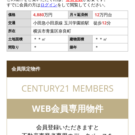
すでに会員の方は
ログイン
をして閲覧してください。
4,880
万円
12
万円台
価格
月々返済例
小田急小田原線 玉川学園前駅 徒歩
12
分
交通
横浜市青葉区奈良町
所在
＊＊㎡
＊＊㎡
土地面積
建物面積
＊
＊
間取り
築年
会員限定物件
CENTURY21 MEMBERS
WEB会員専用物件
会員登録いただきますと