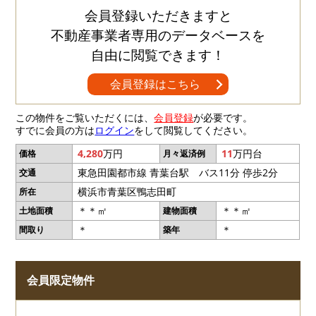
会員登録いただきますと
不動産事業者専用のデータベースを
自由に閲覧できます！
会員登録はこちら
この物件をご覧いただくには、
会員登録
が必要です。
すでに会員の方は
ログイン
をして閲覧してください。
4,280
万円
11
万円台
価格
月々返済例
東急田園都市線 青葉台駅 バス11分 停歩2分
交通
横浜市青葉区鴨志田町
所在
＊＊㎡
＊＊㎡
土地面積
建物面積
＊
＊
間取り
築年
会員限定物件