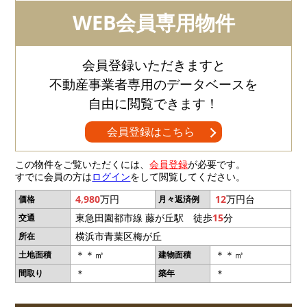
WEB会員専用物件
会員登録いただきますと
不動産事業者専用のデータベースを
自由に閲覧できます！
会員登録はこちら
この物件をご覧いただくには、
会員登録
が必要です。
すでに会員の方は
ログイン
をして閲覧してください。
4,980
万円
12
万円台
価格
月々返済例
東急田園都市線 藤が丘駅 徒歩
15
分
交通
横浜市青葉区梅が丘
所在
＊＊㎡
＊＊㎡
土地面積
建物面積
＊
＊
間取り
築年