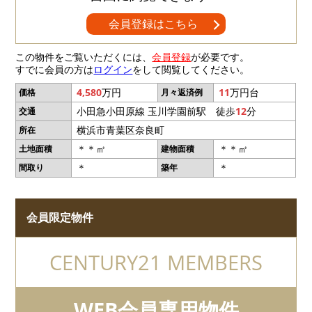
会員登録はこちら
この物件をご覧いただくには、
会員登録
が必要です。
すでに会員の方は
ログイン
をして閲覧してください。
4,580
万円
11
万円台
価格
月々返済例
小田急小田原線 玉川学園前駅 徒歩
12
分
交通
横浜市青葉区奈良町
所在
＊＊㎡
＊＊㎡
土地面積
建物面積
＊
＊
間取り
築年
会員限定物件
CENTURY21 MEMBERS
WEB会員専用物件