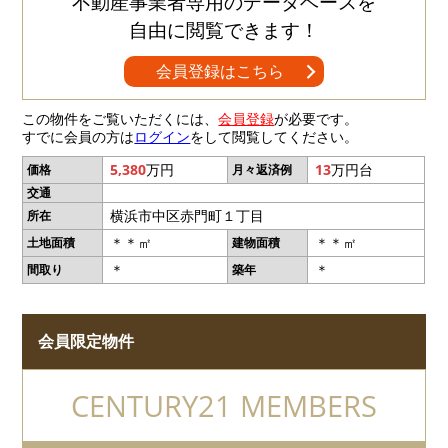
不動産事業者専用のデータベースを
自由に閲覧できます！
会員登録はこちら
この物件をご覧いただくには、
会員登録
が必要です。
すでに会員の方は
ログイン
をして閲覧してください。
5,380
万円
13
万円台
価格
月々返済例
交通
横浜市中区赤門町１丁目
所在
＊＊㎡
＊＊㎡
土地面積
建物面積
＊
＊
間取り
築年
会員限定物件
CENTURY21 MEMBERS