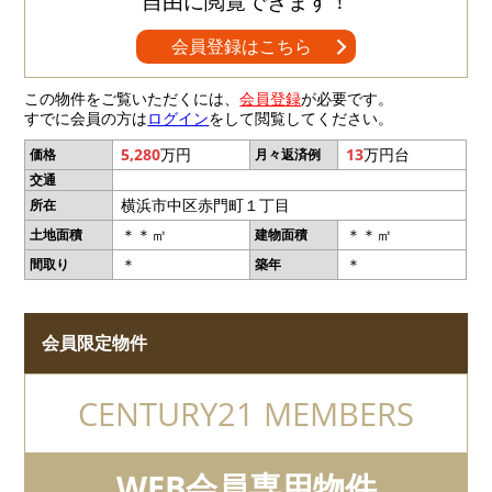
自由に閲覧できます！
会員登録はこちら
この物件をご覧いただくには、
会員登録
が必要です。
すでに会員の方は
ログイン
をして閲覧してください。
5,280
万円
13
万円台
価格
月々返済例
交通
横浜市中区赤門町１丁目
所在
＊＊㎡
＊＊㎡
土地面積
建物面積
＊
＊
間取り
築年
会員限定物件
CENTURY21 MEMBERS
WEB会員専用物件