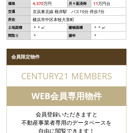
4,370
万円
11
万円台
価格
月々返済例
京浜東北線 根岸駅 バス10分 停歩7分
交通
横浜市中区本牧大里町
所在
＊＊㎡
＊＊㎡
土地面積
建物面積
＊
＊
間取り
築年
会員限定物件
CENTURY21 MEMBERS
WEB会員専用物件
会員登録いただきますと
不動産事業者専用のデータベースを
自由に閲覧できます！