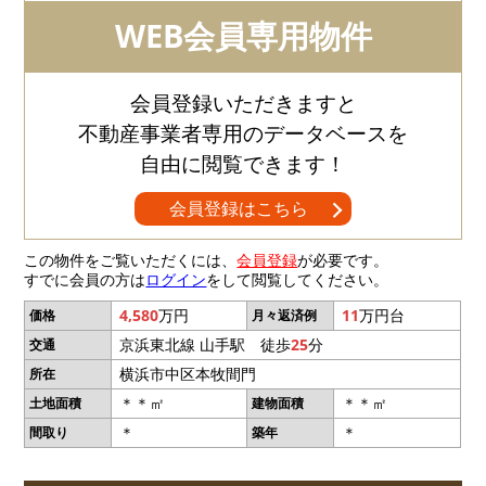
WEB会員専用物件
会員登録いただきますと
不動産事業者専用のデータベースを
自由に閲覧できます！
会員登録はこちら
この物件をご覧いただくには、
会員登録
が必要です。
すでに会員の方は
ログイン
をして閲覧してください。
4,580
万円
11
万円台
価格
月々返済例
京浜東北線 山手駅 徒歩
25
分
交通
横浜市中区本牧間門
所在
＊＊㎡
＊＊㎡
土地面積
建物面積
＊
＊
間取り
築年