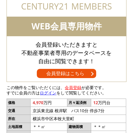
CENTURY21 MEMBERS
WEB会員専用物件
会員登録いただきますと
不動産事業者専用のデータベースを
自由に閲覧できます！
会員登録はこちら
この物件をご覧いただくには、
会員登録
が必要です。
すでに会員の方は
ログイン
をして閲覧してください。
4,970
万円
12
万円台
価格
月々返済例
京浜東北線 根岸駅 バス10分 停歩7分
交通
横浜市中区本牧大里町
所在
＊＊㎡
＊＊㎡
土地面積
建物面積