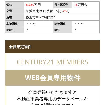
5,080
万円
13
万円台
価格
月々返済例
京浜東北線 山手駅 徒歩
25
分
交通
横浜市中区本牧間門
所在
＊＊㎡
＊＊㎡
土地面積
建物面積
＊
＊
間取り
築年
会員限定物件
CENTURY21 MEMBERS
WEB会員専用物件
会員登録いただきますと
不動産事業者専用のデータベースを