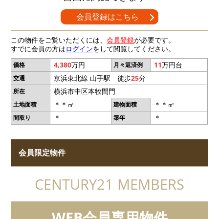
会員登録はこちら
この物件をご覧いただくには、
会員登録
が必要です。
すでに会員の方は
ログイン
をして閲覧してください。
4,380
万円
11
万円台
価格
月々返済例
京浜東北線 山手駅 徒歩
25
分
交通
横浜市中区本牧間門
所在
＊＊㎡
＊＊㎡
土地面積
建物面積
＊
＊
間取り
築年
会員限定物件
CENTURY21 MEMBERS
WEB会員専用物件