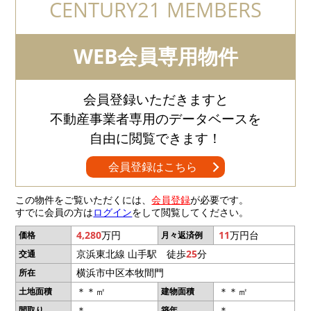
CENTURY21 MEMBERS
WEB会員専用物件
会員登録いただきますと
不動産事業者専用のデータベースを
自由に閲覧できます！
会員登録はこちら
この物件をご覧いただくには、
会員登録
が必要です。
すでに会員の方は
ログイン
をして閲覧してください。
4,280
万円
11
万円台
価格
月々返済例
京浜東北線 山手駅 徒歩
25
分
交通
横浜市中区本牧間門
所在
＊＊㎡
＊＊㎡
土地面積
建物面積
＊
＊
間取り
築年