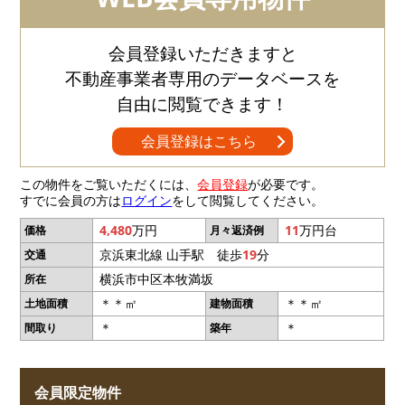
会員登録いただきますと
不動産事業者専用のデータベースを
自由に閲覧できます！
会員登録はこちら
この物件をご覧いただくには、
会員登録
が必要です。
すでに会員の方は
ログイン
をして閲覧してください。
4,480
万円
11
万円台
価格
月々返済例
京浜東北線 山手駅 徒歩
19
分
交通
横浜市中区本牧満坂
所在
＊＊㎡
＊＊㎡
土地面積
建物面積
＊
＊
間取り
築年
会員限定物件