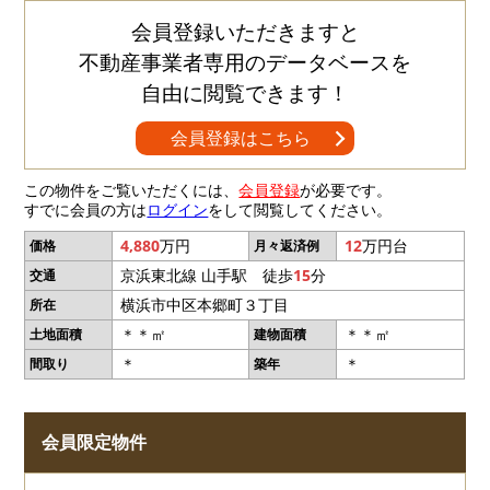
会員登録いただきますと
不動産事業者専用のデータベースを
自由に閲覧できます！
会員登録はこちら
この物件をご覧いただくには、
会員登録
が必要です。
すでに会員の方は
ログイン
をして閲覧してください。
4,880
万円
12
万円台
価格
月々返済例
京浜東北線 山手駅 徒歩
15
分
交通
横浜市中区本郷町３丁目
所在
＊＊㎡
＊＊㎡
土地面積
建物面積
＊
＊
間取り
築年
会員限定物件