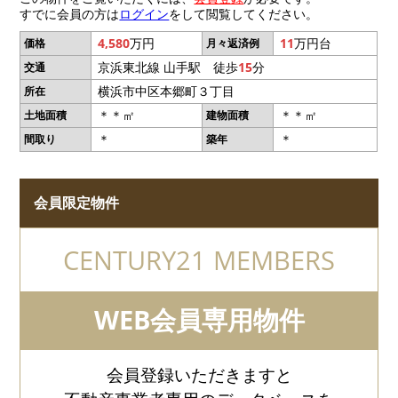
すでに会員の方は
ログイン
をして閲覧してください。
4,580
万円
11
万円台
価格
月々返済例
京浜東北線 山手駅 徒歩
15
分
交通
横浜市中区本郷町３丁目
所在
＊＊㎡
＊＊㎡
土地面積
建物面積
＊
＊
間取り
築年
会員限定物件
CENTURY21 MEMBERS
WEB会員専用物件
会員登録いただきますと