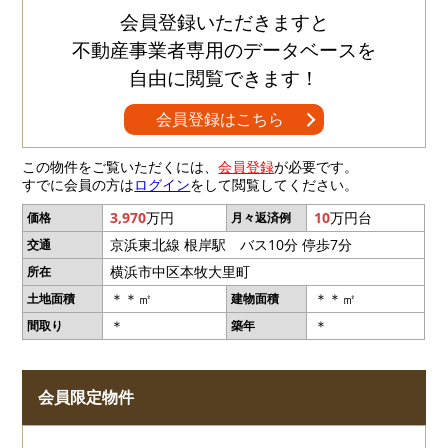
会員登録いただきますと
不動産事業者専用のデータベースを
自由に閲覧できます！
会員登録はこちら
この物件をご覧いただくには、
会員登録
が必要です。
すでに会員の方は
ログイン
をして閲覧してください。
3,970
万円
10
万円台
価格
月々返済例
京浜東北線 根岸駅 バス10分 停歩7分
交通
横浜市中区本牧大里町
所在
＊＊㎡
＊＊㎡
土地面積
建物面積
＊
＊
間取り
築年
会員限定物件