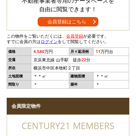
不動産事業者専用のデータベースを
自由に閲覧できます！
会員登録はこちら
この物件をご覧いただくには、
会員登録
が必要です。
すでに会員の方は
ログイン
をして閲覧してください。
4,580
万円
11
万円台
価格
月々返済例
京浜東北線 山手駅 徒歩
22
分
交通
横浜市中区本牧町２丁目
所在
＊＊㎡
＊＊㎡
土地面積
建物面積
＊
＊
間取り
築年
会員限定物件
CENTURY21 MEMBERS