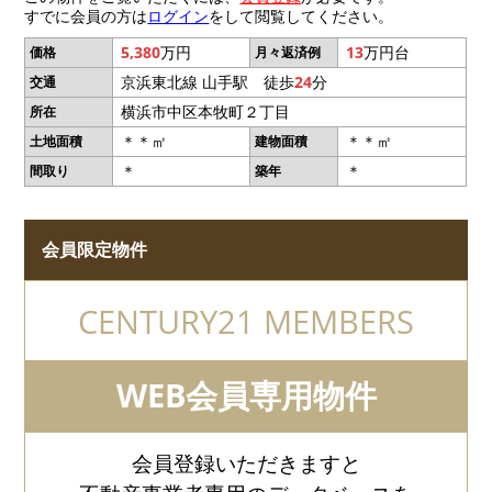
すでに会員の方は
ログイン
をして閲覧してください。
5,380
万円
13
万円台
価格
月々返済例
京浜東北線 山手駅 徒歩
24
分
交通
横浜市中区本牧町２丁目
所在
＊＊㎡
＊＊㎡
土地面積
建物面積
＊
＊
間取り
築年
会員限定物件
CENTURY21 MEMBERS
WEB会員専用物件
会員登録いただきますと