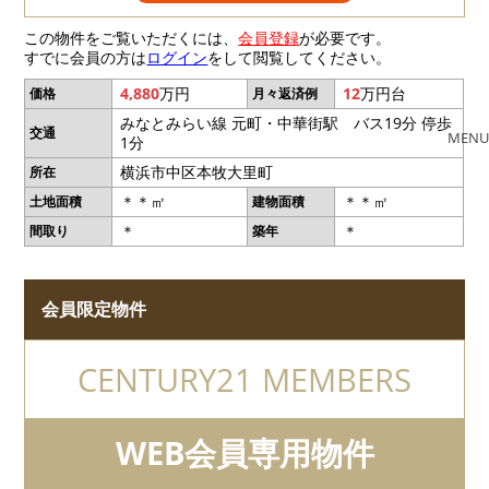
この物件をご覧いただくには、
会員登録
が必要です。
すでに会員の方は
ログイン
をして閲覧してください。
4,880
万円
12
万円台
価格
月々返済例
みなとみらい線 元町・中華街駅 バス19分 停歩
交通
MENU
1分
横浜市中区本牧大里町
所在
＊＊㎡
＊＊㎡
土地面積
建物面積
＊
＊
間取り
築年
会員限定物件
CENTURY21 MEMBERS
WEB会員専用物件