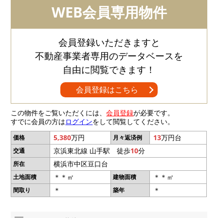
WEB会員専用物件
会員登録いただきますと
不動産事業者専用のデータベースを
自由に閲覧できます！
会員登録はこちら
この物件をご覧いただくには、
会員登録
が必要です。
すでに会員の方は
ログイン
をして閲覧してください。
5,380
万円
13
万円台
価格
月々返済例
京浜東北線 山手駅 徒歩
10
分
交通
横浜市中区豆口台
所在
＊＊㎡
＊＊㎡
土地面積
建物面積
＊
＊
間取り
築年