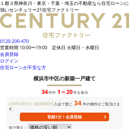
１都３県神奈川・東京・千葉・埼玉の不動産なら住宅ローンに
電話でご相談
強いセンチュリー21住宅ファクトリー
メールでご相談
来店予約
LINEでお問い合わせ
お悩み例
その他借入がある場合
お客様の声
統計データ
借入事例
住宅ローンの流れ
0120-200-470
無料相談メリット
住宅ローンに強い
営業時間 10:00〜19:00 定休日 火曜日・水曜日
住宅ローン内緒話
住宅ローンコラム
会員登録
ログイン
住宅ローンが不安な方
会員限定物件
34,106
件
会員特典
横浜市中区の新築一戸建て
無料会員登録はこちら
ログイン
お気に入り一覧
34
1～20
件中
件を表示
所在地から探す
路線・駅から探す
学区から探す
34
MAP検索
CENTURY21 MEMBERS
入会で更に
件の物件がご覧頂けま
す。
おすすめ物件
新着物件
値下げ物件
登録1分！会員登録
企業概要
店舗案内
並び替え：
当社運営方針