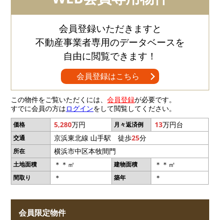
会員登録いただきますと
不動産事業者専用のデータベースを
自由に閲覧できます！
会員登録はこちら
この物件をご覧いただくには、
会員登録
が必要です。
すでに会員の方は
ログイン
をして閲覧してください。
5,280
万円
13
万円台
価格
月々返済例
京浜東北線 山手駅 徒歩
25
分
交通
横浜市中区本牧間門
所在
＊＊㎡
＊＊㎡
土地面積
建物面積
＊
＊
間取り
築年
会員限定物件